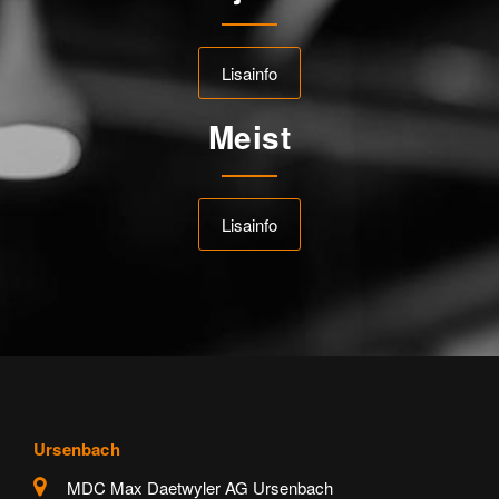
Lisainfo
Meist
Lisainfo
Ursenbach
MDC Max Daetwyler AG Ursenbach