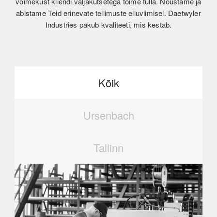
võimekust kliendi väljakutsetega toime tulla. Nõustame ja
abistame Teid erinevate tellimuste elluviimisel. Daetwyler
Industries pakub kvaliteeti, mis kestab.
Kõik
Ursenbach
Tallinn