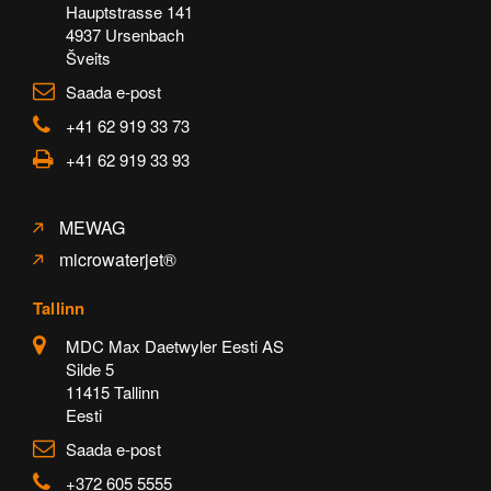
Hauptstrasse 141
4937 Ursenbach
Šveits
Saada e-post
+41 62 919 33 73
+41 62 919 33 93
MEWAG
microwaterjet®
Tallinn
MDC Max Daetwyler Eesti AS
Silde 5
11415 Tallinn
Eesti
Saada e-post
+372 605 5555