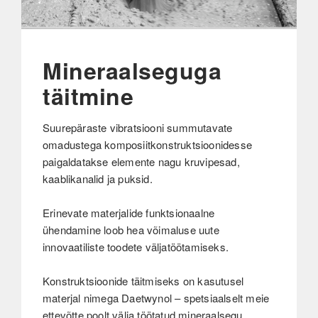
Mineraalseguga
täitmine
Suurepäraste vibratsiooni summutavate
omadustega komposiitkonstruktsioonidesse
paigaldatakse elemente nagu kruvipesad,
kaablikanalid ja puksid.
Erinevate materjalide funktsionaalne
ühendamine loob hea võimaluse uute
innovaatiliste toodete väljatöötamiseks.
Konstruktsioonide täitmiseks on kasutusel
materjal nimega Daetwynol – spetsiaalselt meie
ettevõtte poolt välja töötatud mineraalsegu