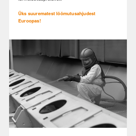
Üks suurematest lõõmutusahjudest
Euroopas!