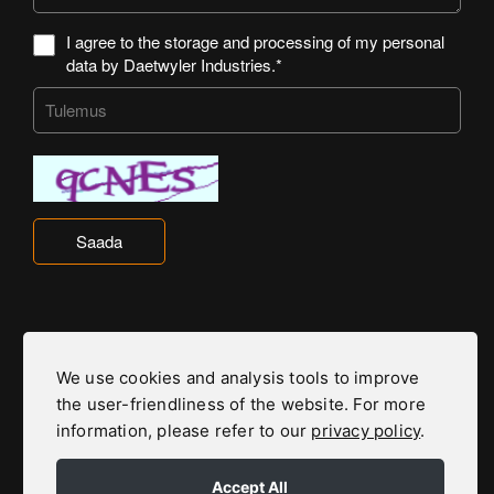
I agree to the storage and processing of my personal
data by Daetwyler Industries.*
Saada
Daetwyler Industries kuulub Daetwyler gruppi
We use cookies and analysis tools to improve
the user-friendliness of the website. For more
Daetwyler grupi kodulehele
information, please refer to our
privacy policy
.
Accept All