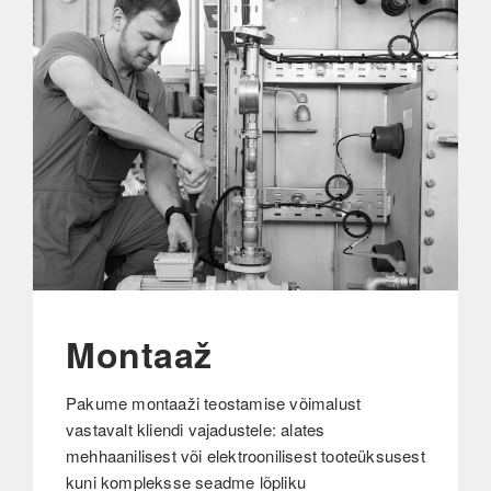
Montaaž
Pakume montaaži teostamise võimalust
vastavalt kliendi vajadustele: alates
mehhaanilisest või elektroonilisest tooteüksusest
kuni kompleksse seadme lõpliku