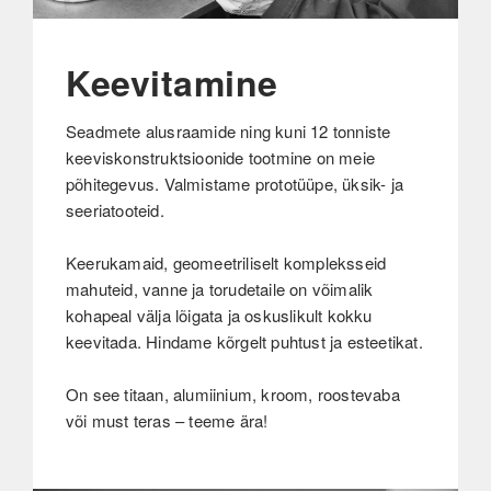
Keevitamine
Seadmete alusraamide ning kuni 12 tonniste
keeviskonstruktsioonide tootmine on meie
põhitegevus. Valmistame prototüüpe, üksik- ja
seeriatooteid.
Keerukamaid, geomeetriliselt kompleksseid
mahuteid, vanne ja torudetaile on võimalik
kohapeal välja lõigata ja oskuslikult kokku
keevitada. Hindame kõrgelt puhtust ja esteetikat.
On see titaan, alumiinium, kroom, roostevaba
või must teras – teeme ära!