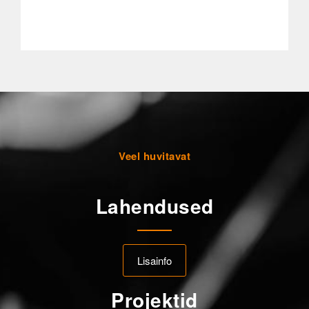
Veel huvitavat
Lahendused
Lisainfo
Projektid