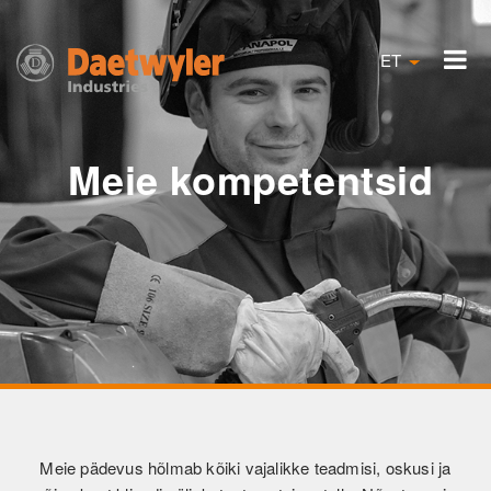
ET
Meie kompetentsid
Meie pädevus hõlmab kõiki vajalikke teadmisi, oskusi ja