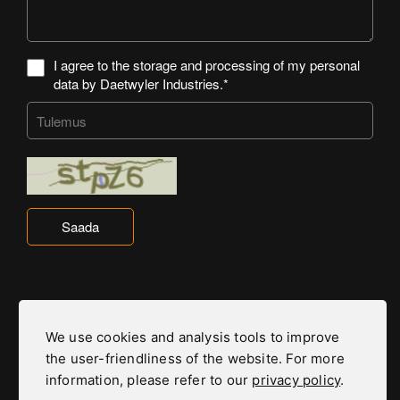
I agree to the storage and processing of my personal
data by Daetwyler Industries.*
Saada
We use cookies and analysis tools to improve
Daetwyler Industries kuulub Daetwyler gruppi
the user-friendliness of the website. For more
Daetwyler grupi kodulehele
information, please refer to our
privacy policy
.