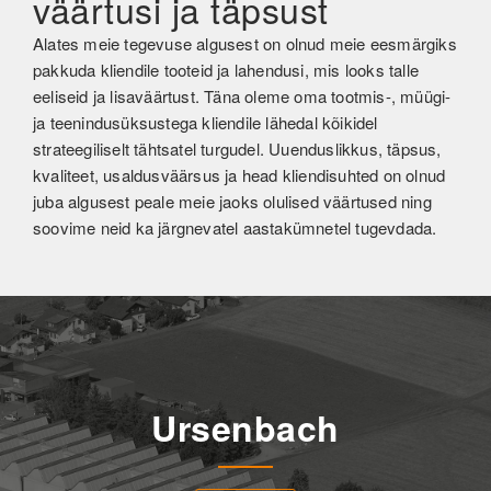
väärtusi ja täpsust
Alates meie tegevuse algusest on olnud meie eesmärgiks
pakkuda kliendile tooteid ja lahendusi, mis looks talle
eeliseid ja lisaväärtust. Täna oleme oma tootmis-, müügi-
ja teenindusüksustega kliendile lähedal kõikidel
strateegiliselt tähtsatel turgudel. Uuenduslikkus, täpsus,
kvaliteet, usaldusväärsus ja head kliendisuhted on olnud
juba algusest peale meie jaoks olulised väärtused ning
soovime neid ka järgnevatel aastakümnetel tugevdada.
Ursenbach