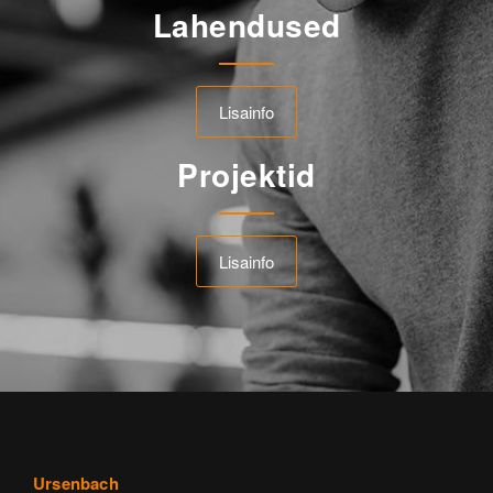
Lahendused
Lisainfo
Projektid
Lisainfo
Ursenbach