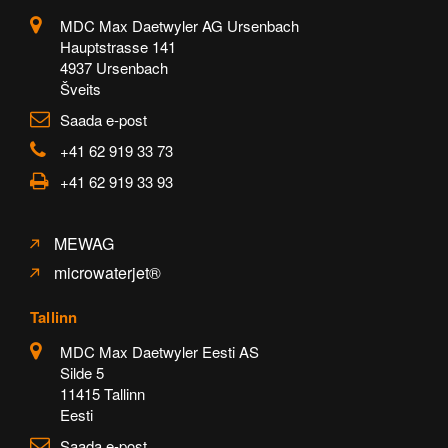
MDC Max Daetwyler AG Ursenbach
Hauptstrasse 141
4937 Ursenbach
Šveits
Saada e-post
+41 62 919 33 73
+41 62 919 33 93
MEWAG
microwaterjet®
Tallinn
MDC Max Daetwyler Eesti AS
Silde 5
11415 Tallinn
Eesti
Saada e-post