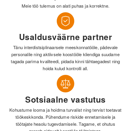
Meie töö tulemus on alati puhas ja korrektne.
Usaldusväärne partner
Tänu interdistsiplinaarsele meeskonnatööle, pädevale
personalile ning aktiivsele koostööle kliendiga suudame
tagada parima kvaliteedi, pidada kinni tähtaegadest ning
hoida kulud kontrolli all.
Sotsiaalne vastutus
Kohustume looma ja hoidma turvalist ning tervist toetavat
töökeskkonda. Pühendume riskide ennetamisele ja
töötajate heaolu tugevdamisele. Tagame, et ohutus
areneb pidevalt koostöös töötajatega.