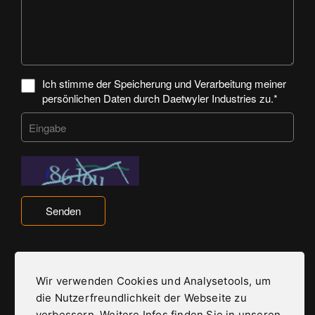
Ich stimme der Speicherung und Verarbeitung meiner
persönlichen Daten durch Daetwyler Industries zu.*
Senden
Wir verwenden Cookies und Analysetools, um
die Nutzerfreundlichkeit der Webseite zu
Daetwyler Industries ist Teil der Daetwyler Gruppe
verbessern. Weitere Infos finden Sie in unseren