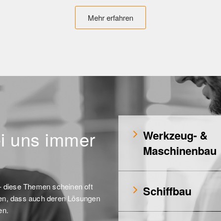
Mehr erfahren
i uns immer
Werkzeug- &
Maschinenbau
 diese Themen scheinen oft 
Schiffbau
ben, dass auch deren Lösungen 
en.