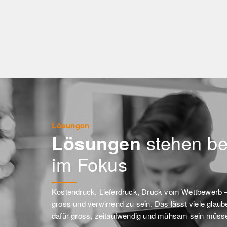
Lösungen
Lösungen
stehen be
im Fokus
Kostendruck, Lieferdruck, Druck vom Wettbewerb –
gross und verwirrend zu sein. Das lässt viele glau
dafür gross, zeitaufwendig und mühsam sein müss