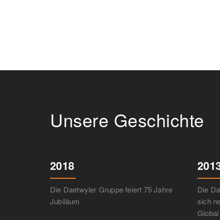
Unsere Geschichte
2018
201
Die Daetwyler Gruppe feiert 75 Jahre
Die Da
Jubiläum
sich n
Global