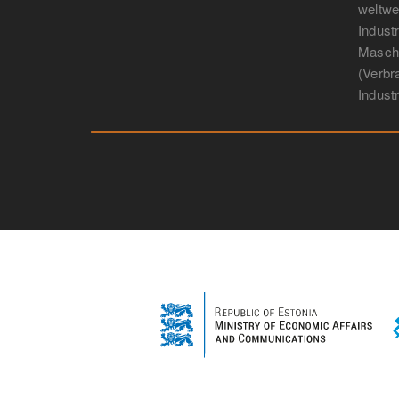
weltwei
Indust
Masch
(Verbr
Industr