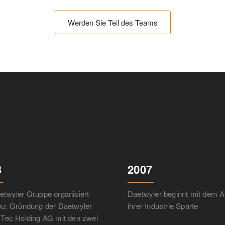
Werden Sie Teil des Teams
3
2007
etwyler Gruppe organisiert
Daetwyler beginnt mit dem 
eu: Gründung der Daetwyler
ihrer Industrie Sparte
 Tec Holding AG mit den zwei