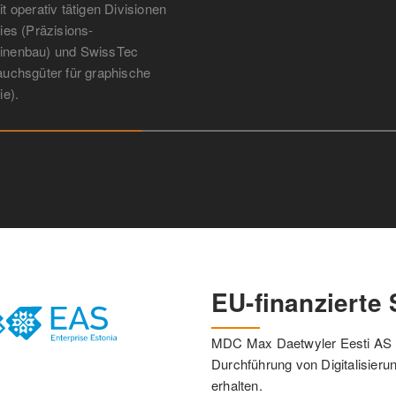
t operativ tätigen Divisionen
ries (Präzisions-
inenbau) und SwissTec
auchsgüter für graphische
ie).
EU-finanzierte
MDC Max Daetwyler Eesti AS ha
Durchführung von Digitalisieru
erhalten.