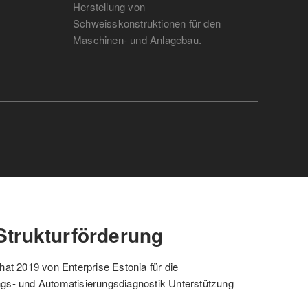
Herstellung von
Grosst
Schweisskonstruktionen für den
Maschinen- und Anlagebau.
 Strukturförderung
t 2019 von Enterprise Estonia für die
ngs- und Automatisierungsdiagnostik Unterstützung