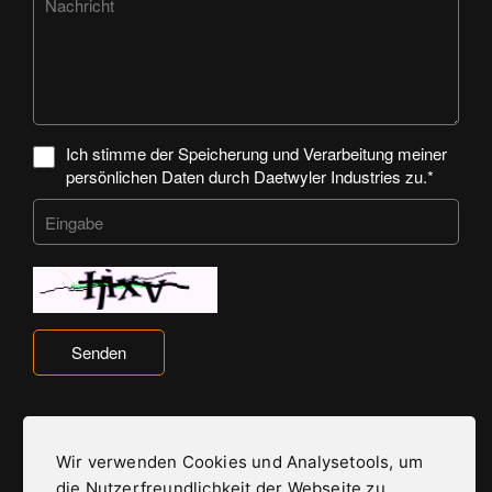
Ich stimme der Speicherung und Verarbeitung meiner
persönlichen Daten durch Daetwyler Industries zu.*
Senden
Wir verwenden Cookies und Analysetools, um
die Nutzerfreundlichkeit der Webseite zu
Daetwyler Industries ist Teil der Daetwyler Gruppe