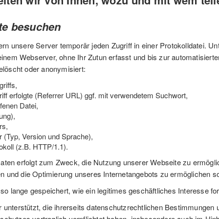
ten wir von Ihnen, wozu und mit wem teile
te besuchen
n unsere Server temporär jeden Zugriff in einer Protokolldatei. U
 einem Webserver, ohne Ihr Zutun erfasst und bis zur automatisier
öscht oder anonymisiert:
riffs,
riff erfolgte (Referrer URL) ggf. mit verwendetem Suchwort,
fenen Datei,
ung),
rs,
 (Typ, Version und Sprache),
koll (z.B. HTTP/1.1).
aten erfolgt zum Zweck, die Nutzung unserer Webseite zu ermögli
sten und die Optimierung unseres Internetangebots zu ermöglichen s
lange gespeichert, wie ein legitimes geschäftliches Interesse for
 unterstützt, die ihrerseits datenschutzrechtlichen Bestimmungen u
chutzes vertraglich verpflichtet haben, insbesondere auch im Hinbl