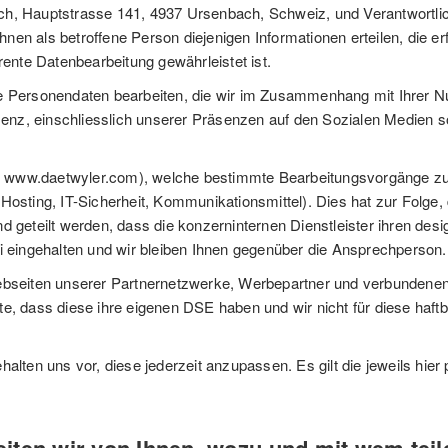
 Hauptstrasse 141, 4937 Ursenbach, Schweiz, und Verantwortlich
nen als betroffene Person diejenigen Informationen erteilen, die erf
ente Datenbearbeitung gewährleistet ist.
lle Personendaten bearbeiten, die wir im Zusammenhang mit Ihrer N
senz, einschliesslich unserer Präsenzen auf den Sozialen Medien 
e www.daetwyler.com), welche bestimmte Bearbeitungsvorgänge zum
. Hosting, IT-Sicherheit, Kommunikationsmittel). Dies hat zur Folg
 geteilt werden, dass die konzerninternen Dienstleister ihren d
 eingehalten und wir bleiben Ihnen gegenüber die Ansprechperson.
bseiten unserer Partnernetzwerke, Werbepartner und verbundenen 
itte, dass diese ihre eigenen DSE haben und wir nicht für diese ha
ten uns vor, diese jederzeit anzupassen. Es gilt die jeweils hier 