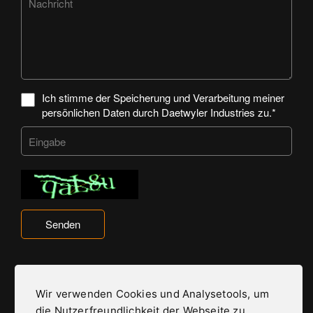
Ich stimme der Speicherung und Verarbeitung meiner
persönlichen Daten durch Daetwyler Industries zu.*
Senden
Wir verwenden Cookies und Analysetools, um
die Nutzerfreundlichkeit der Webseite zu
Daetwyler Industries ist Teil der Daetwyler Gruppe